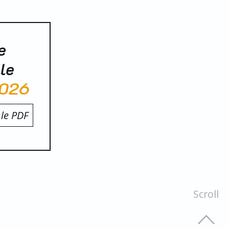
e
le
026
 le PDF