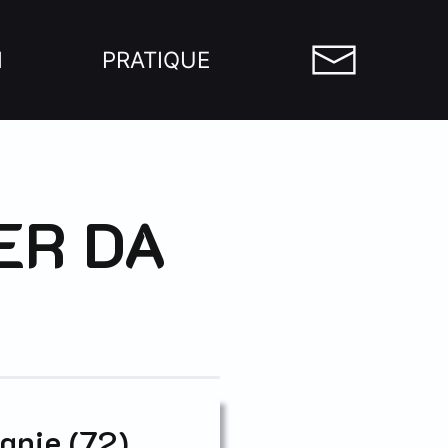
N
PRATIQUE
ER DA
gnie (72)